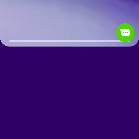
Освойте основы
SEO и PPC. Твой
старт в мир
цифрового
маркетинга и
конверсии!