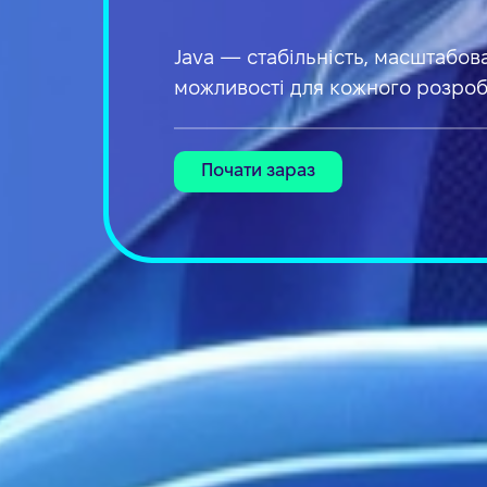
Java — стабільність, масштабов
можливості для кожного розро
Почати зараз