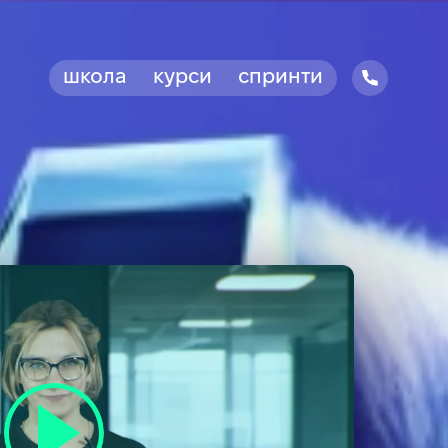
школа
курси
спринти