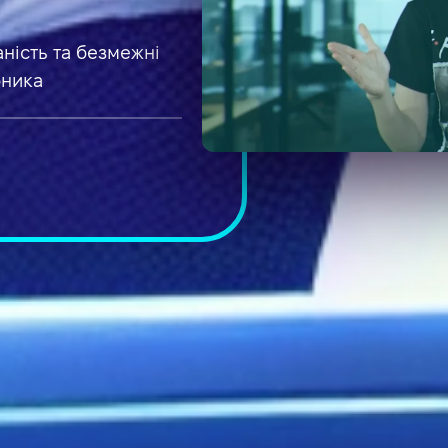
аність та безмежні
бника