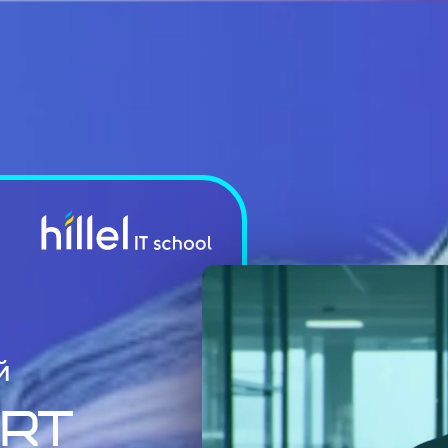
й
art