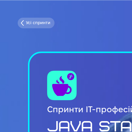
Усі спринти
Спринти IT-професі
Java St