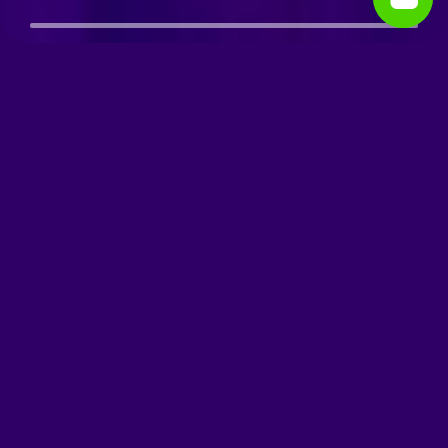
Навчися
просувати у
соціальних
мережах!
SMM — це форма маркетингової
діяльності, яка використовує соціальні
медіа, такі як Facebook, Twitter, Instagram,
LinkedIn, YouTube, для просування
продуктів чи послуг, залучення цільової
аудиторії, взаємодії з клієнтами та
створення позитивного іміджу бренду.